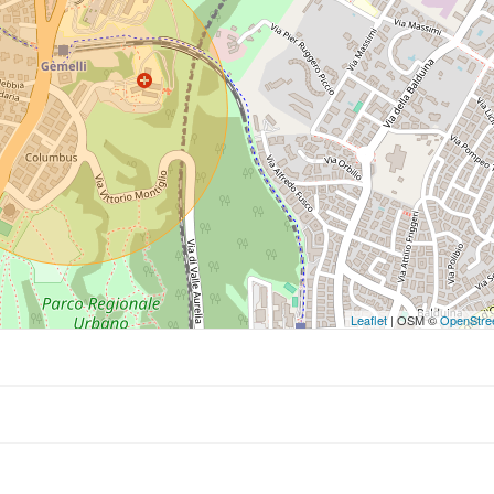
Leaflet
| OSM ©
OpenStre