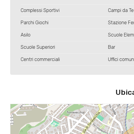
Complessi Sportivi
Campi da Te
5+
Parchi Giochi
Stazione Fer
Asilo
Scuole Elem
Camere
minime
Scuole Superiori
Bar
Centri commerciali
Uffici comun
Qualsiasi
1
Ubic
2
3
4