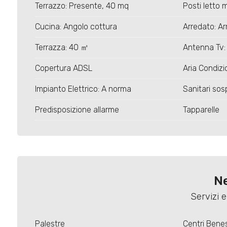
5+
Terrazzo: Presente, 40 mq
Posti letto 
Cucina: Angolo cottura
Arredato: A
Bagni
Terrazza: 40 ㎡
Antenna Tv
minimi
Copertura ADSL
Aria Condiz
Qualsiasi
Impianto Elettrico: A norma
Sanitari sos
1
Predisposizione allarme
Tapparelle
2
3
Ne
Servizi e
4
Palestre
Centri Bene
5