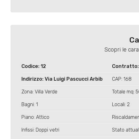
Locali
minimi
Qualsiasi
Ca
Scopri le car
1
Codice: 12
Contratto:
2
Indirizzo: Via Luigi Pascucci Arbib
CAP: 168
3
Zona: Villa Verde
Totale mq: 
Bagni: 1
Locali: 2
4
Piano: Attico
Riscaldame
5
Infissi: Doppi vetri
Stato attual