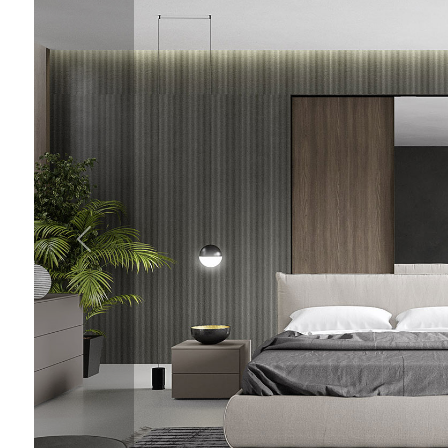
cercare
CONTATTI
Provincia
Comune
Tipologia
-
multiscelta
Qualsiasi
Residenziali