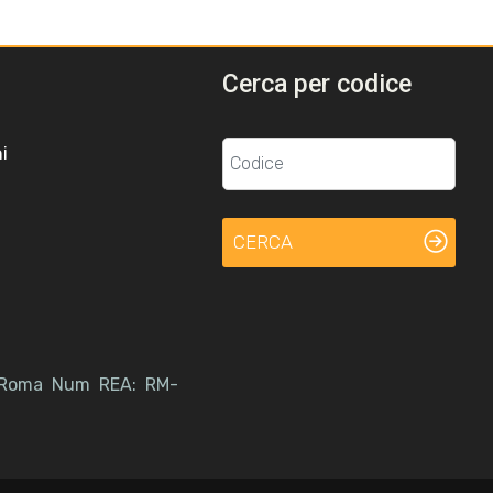
Cerca per codice
i
CERCA
A: Roma Num REA: RM-