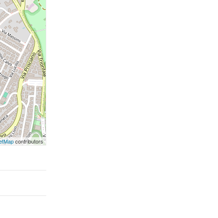
etMap
contributors