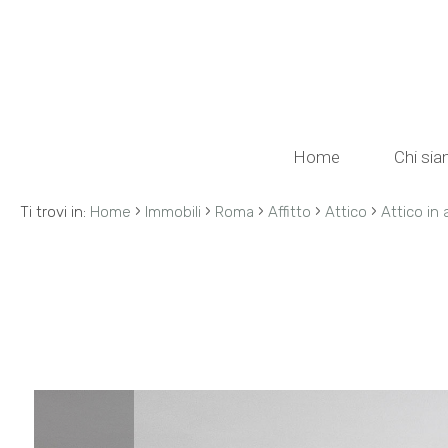
Codice
HOME
CHI
Contratto
Home
Chi si
SIAMO
Qualsiasi
›
›
›
›
›
Ti trovi in:
Home
Immobili
Roma
Affitto
Attico
Attico in 
IMMOBILI
Vendita
SERVIZI
Affitto
RECENSIONI
NEWS
Scegli
dove