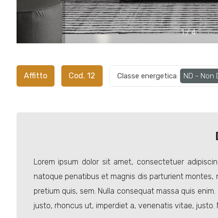
1
/
4
Prezzo
Affitto
Cod. 12
Classe energetica
:
ND - Non D
Totale
mq
Lorem ipsum dolor sit amet, consectetuer adipisci
natoque penatibus et magnis dis parturient montes, na
pretium quis, sem. Nulla consequat massa quis enim. Do
justo, rhoncus ut, imperdiet a, venenatis vitae, justo. 