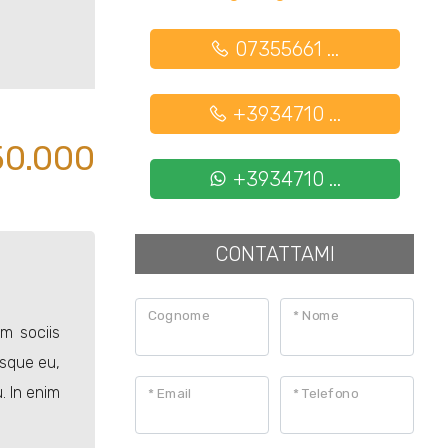
07355661 ...
+3934710 ...
50.000
+3934710 ...
CONTATTAMI
Cognome
* Nome
m sociis
esque eu,
. In enim
* Email
* Telefono