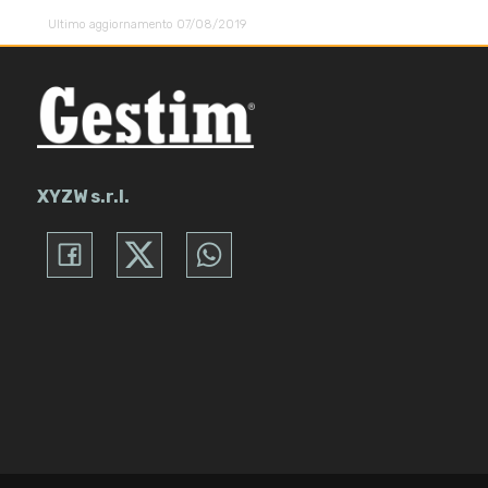
Ultimo aggiornamento 07/08/2019
Ascensore
Arredato
Nuova costruzione
XYZW s.r.l.
Lusso