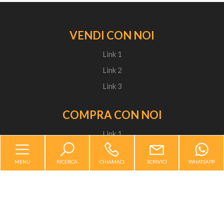
Bagni
VENDI CON NOI
minimi
Link 1
Link 2
Qualsiasi
Link 3
1
COMPRA CON NOI
2
Link 1
Link 2
3
MENU
RICERCA
CHIAMACI
SCRIVICI
WHATSAPP
Link 3
4
AFFITTA IL TUO IMMOBILE
5